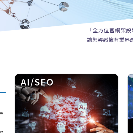
「全方位官網架設
讓您輕鬆擁有業界
AI/SEO
戶