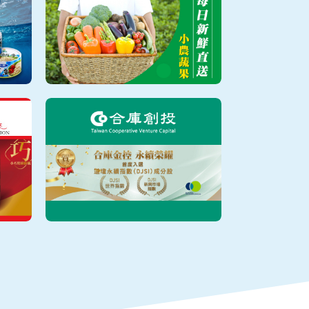
苧芙喜帖工作坊
喜互惠生鮮超市
合庫創投