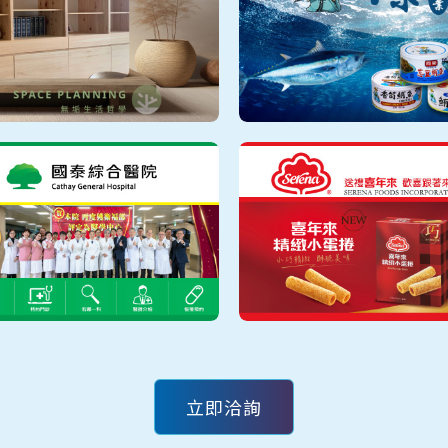
LORENZO 羅蘭索
富豪音響
一郎木創
同榮實業
立即洽詢
國泰綜合醫院
喜年來蛋捲